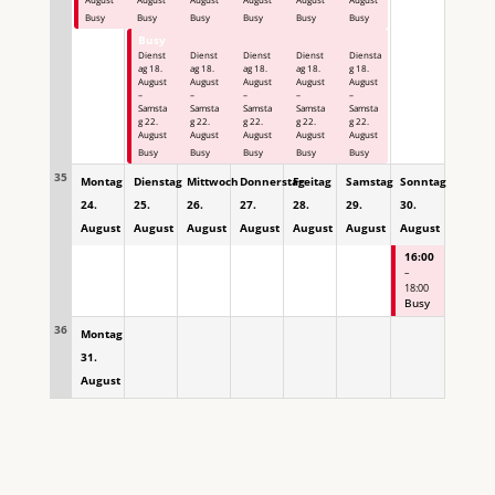
Busy
Busy
Busy
Busy
Busy
Busy
Busy
Busy
Busy
Busy
Busy
Dienst
Dienst
Dienst
Dienst
Diensta
ag
18.
ag
18.
ag
18.
ag
18.
g
18.
August
August
August
August
August
–
–
–
–
–
Samsta
Samsta
Samsta
Samsta
Samsta
g
22.
g
22.
g
22.
g
22.
g
22.
August
August
August
August
August
Busy
Busy
Busy
Busy
Busy
35
Montag
Dienstag
Mittwoch
Donnerstag
Freitag
Samstag
Sonntag
24.
25.
26.
27.
28.
29.
30.
August
August
August
August
August
August
August
16:00
–
18:00
Busy
36
Montag
31.
August