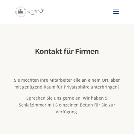
Kontakt für Firmen
Sie möchten Ihre Mitarbeiter alle an einem Ort, aber
mit genügend Raum für Privatsphäre unterbringen?
Sprechen Sie uns gerne an! Wir haben 5
Schlafzimmer mit 6 einzelnen Betten für Sie zur
Verfügung.